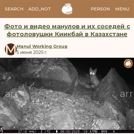
SEARCH
ADD_NOTES
ADD_IMAGE
PERSON
MENU
Фото и видео манулов и их соседей с
фотоловушки Киикбай в Казахстане
M
Manul Working Group
5 июня 2025 г.
manul
arrow_back
ar