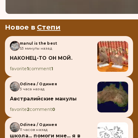
Новое в
Степи
manul is the best
53 минуты назад
НАКОНЕЦ-ТО ОН МОЙ.
favorite
1
comment
1
Odinea / Одинея
3 часа назад
Австралийские манулы
favorite
2
comment
0
Odinea / Одинея
11 часов назад
школа... помоги мне... я в