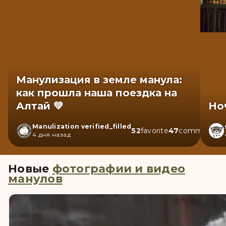
Манулизация в земле манула:
как прошла наша поездка на
Алтай 💚
Но
Manulization
verified_filled
52
favorite
47
comment
4 дня назад
Новые
фотографии и видео
манулов