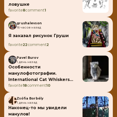
ловушке
favorite
8
comment
1
grushalevson
16 часов назад
Я заказал рисунок Груши
favorite
22
comment
2
Pavel Burov
1 день назад
Особенности
манулофотографии.
International Cat Whiskers
favorite
18
comment
10
Awareness Day
ZB
Zsófia Borbély
1 день назад
Наконец-то мы увидели
манулов!