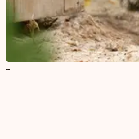
Самые популярные манулы
Таши
Нар
Груша
126
favorite
120
favorit
Принцесса
180
favorite
163
favorite