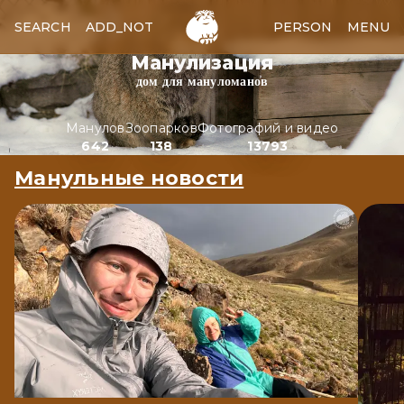
SEARCH
ADD_NOTES
ADD_IMAGE
PERSON
MENU
Манулизация
дом для мануломанов
Манулов
Зоопарков
Фотографий и видео
642
138
13793
Манульные новости