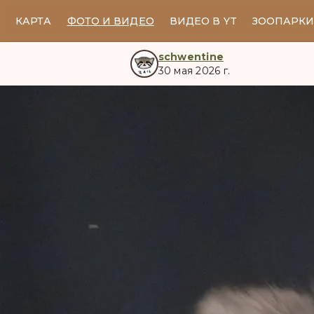
КАРТА
ФОТО И ВИДЕО
ВИДЕО В YT
ЗООПАРК
schwentine
30 мая 2026 г.
manul