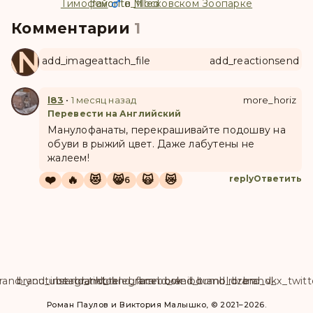
Тимофей
favorite
favorite_filled
в
Московском Зоопарке
Комментарии
1
ANUL
add_image
attach_file
add_reaction
send
l83
•
1 месяц назад
more_horiz
Перевести на Английский
Манулофанаты, перекрашивайте подошву на
обуви в рыжий цвет. Даже лабутены не
жалеем!
❤️
🔥
😻
😸
🙀
😿
reply
Ответить
6
rand_youtube
brand_instagram
brand_tiktok
brand_telegram
brand_facebook
brand_weibo
brand_tumblr
brand_dzen
brand_vk
brand_x_twitt
Роман Паулов и Виктория Малышко, © 2021–2026.