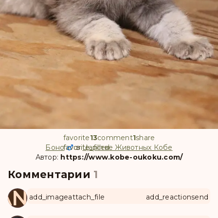
favorite
13
comment
1
share
Боно
favorite
favorite_filled
в
Царстве Животных Кобе
Автор:
https://www.kobe-oukoku.com/
Комментарии
1
ANUL
add_image
attach_file
add_reaction
send