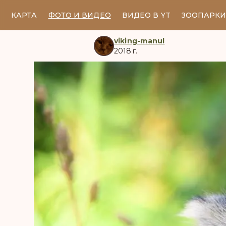
КАРТА
ФОТО И ВИДЕО
ВИДЕО В YT
ЗООПАРК
viking-manul
2018 г.
manul