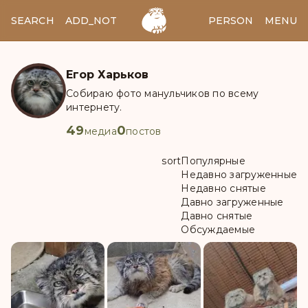
SEARCH
ADD_NOTES
ADD_IMAGE
PERSON
MENU
Егор Харьков
Собираю фото манульчиков по всему
интернету.
49
0
медиа
постов
sort
Популярные
Недавно загруженные
Недавно снятые
Давно загруженные
Давно снятые
Обсуждаемые