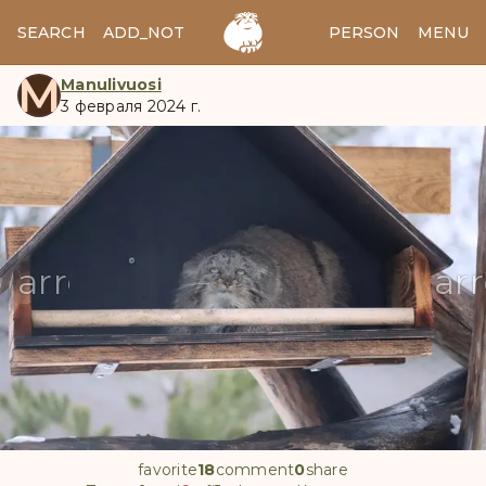
SEARCH
ADD_NOTES
ADD_IMAGE
PERSON
MENU
M
Manulivuosi
3 февраля 2024 г.
manul
arrow_back
ar
favorite
18
comment
0
share