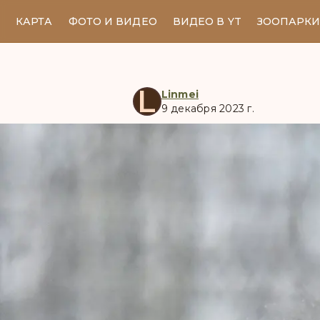
КАРТА
ФОТО И ВИДЕО
ВИДЕО В YT
ЗООПАРК
L
Linmei
9 декабря 2023 г.
manul