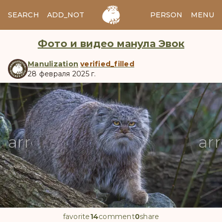
SEARCH
ADD_NOTES
ADD_IMAGE
PERSON
MENU
Фото и видео манула Эвок
Manulization
verified_filled
28 февраля 2025 г.
manul
arrow_back
ar
favorite
14
comment
0
share