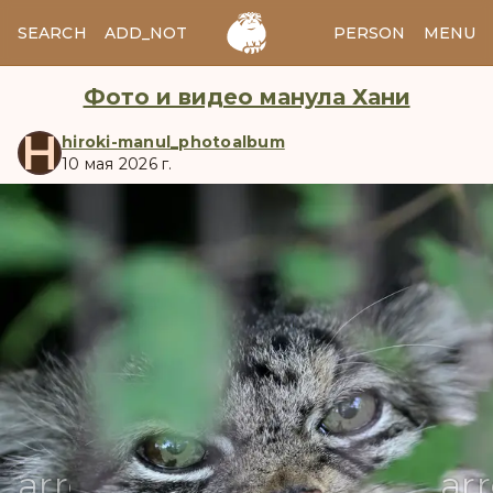
SEARCH
ADD_NOTES
ADD_IMAGE
PERSON
MENU
Фото и видео манула Хани
H
hiroki-manul_photoalbum
10 мая 2026 г.
manul
arrow_back
ar