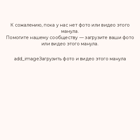
К сожалению, пока у нас нет фото или видео этого
манула.
Помогите нашему сообществу — загрузите ваши фото
или видео этого манула.
add_image
Загрузить фото и видео этого манула