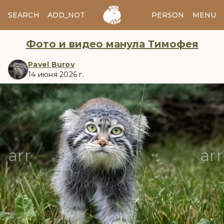
SEARCH
ADD_NOTES
ADD_IMAGE
PERSON
MENU
Фото и видео манула Тимофея
Pavel Burov
14 июня 2026 г.
manul
arrow_back
ar