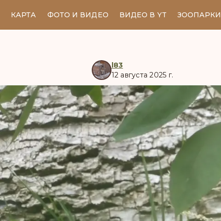
КАРТА
ФОТО И ВИДЕО
ВИДЕО В YT
ЗООПАРК
l83
12 августа 2025 г.
manul