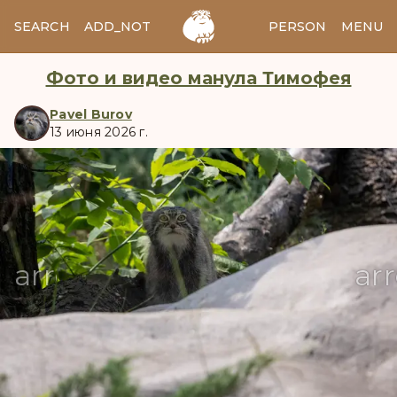
SEARCH
ADD_NOTES
ADD_IMAGE
PERSON
MENU
Фото и видео манула Тимофея
Pavel Burov
13 июня 2026 г.
manul
arrow_back
ar