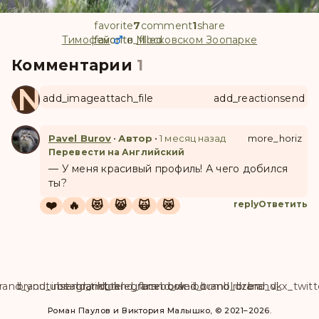
favorite
7
comment
1
share
Тимофей
favorite
favorite_filled
в
Московском Зоопарке
Комментарии
1
ANUL
add_image
attach_file
add_reaction
send
Pavel Burov
•
Автор
•
1 месяц назад
more_horiz
Перевести на Английский
— У меня красивый профиль! А чего добился
ты?
❤️
🔥
😻
😸
🙀
😿
reply
Ответить
rand_youtube
brand_instagram
brand_tiktok
brand_telegram
brand_facebook
brand_weibo
brand_tumblr
brand_dzen
brand_vk
brand_x_twitt
Роман Паулов и Виктория Малышко, © 2021–2026.