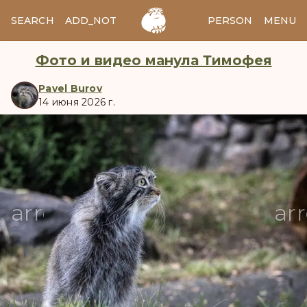
SEARCH
ADD_NOTES
ADD_IMAGE
PERSON
MENU
Фото и видео манула Тимофея
Pavel Burov
14 июня 2026 г.
manul
arrow_back
ar