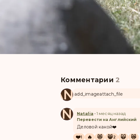
Комментарии
2
MANUL
add_image
attach_file
N
Natalia
•
1 месяц назад
Перевести на Английский
Деловой какой❤️
❤️
🔥
😻
😸
🙀
😿
1
2