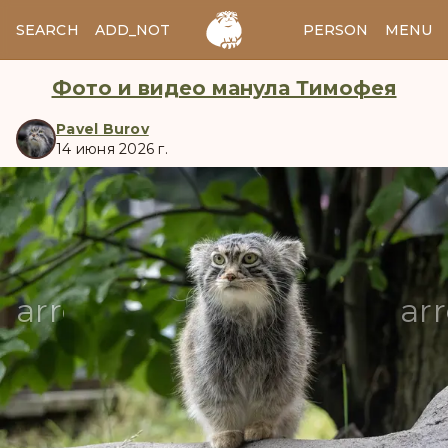
SEARCH
ADD_NOTES
ADD_IMAGE
PERSON
MENU
Фото и видео манула Тимофея
Pavel Burov
14 июня 2026 г.
manul
arrow_back
ar