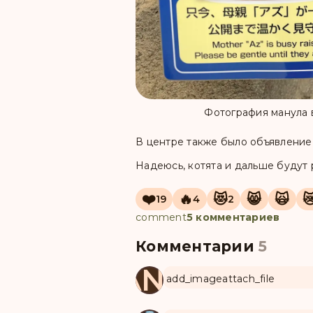
Фотография манула
В центре также было объявление о
Надеюсь, котята и дальше будут
❤️
🔥
😻
😸
🙀

19
4
2
comment
5 комментариев
Комментарии
5
MANUL
add_image
attach_file