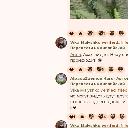
❤️
🔥
😻
😸
🙀
😿
1
1
Vika Malyshko
verified_fill
Перевести на Английский
Анна
, Ахах, видно, Нару о
происходит! 😁
❤️
🔥
😻
😸
🙀
😿
5
AlpacaZaemon Haru
•
Авто
Перевести на Английский
Vika Malyshko
verified_filled
не могут видеть друг друг
стороны заднего двора, и 
🫪❤️
❤️
🔥
😻
😸
🙀
😿
1
4
Vika Malyshko
verified_fill