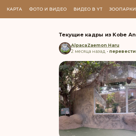
КАРТА
ФОТО И ВИДЕО
ВИДЕО В YT
ЗООПАРК
Текущие кадры из Kobe An
AlpacaZaemon Haru
2 месяца назад
•
перевести