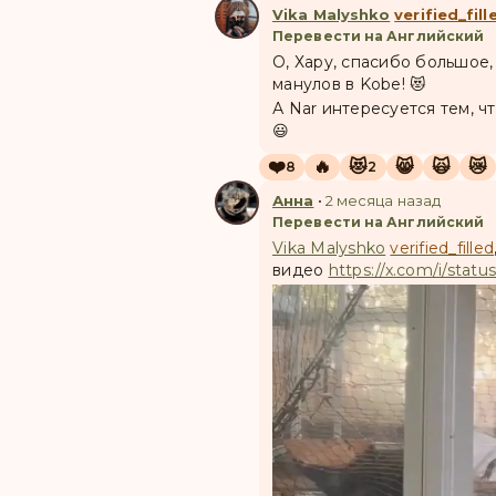
Vika Malyshko
verified_fill
Перевести на Английский
О, Хару, спасибо большое,
манулов в Kobe! 😻
А Nar интересуется тем, ч
😃
❤️
🔥
😻
😸
🙀
😿
8
2
Анна
•
2 месяца назад
Перевести на Английский
Vika Malyshko
verified_filled
видео
https://x.com/i/sta