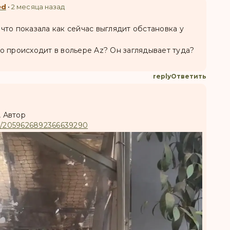
ed
•
2 месяца назад
 что показала как сейчас выглядит обстановка у
то происходит в вольере Az? Он заглядывает туда?
reply
Ответить
, Автор
tus/2059626892366639290