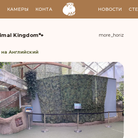
И
КАМЕРЫ
КОНТАКТЫ
EN
НОВОСТИ
СТ
imal Kingdom🐾
more_horiz
 на Английский