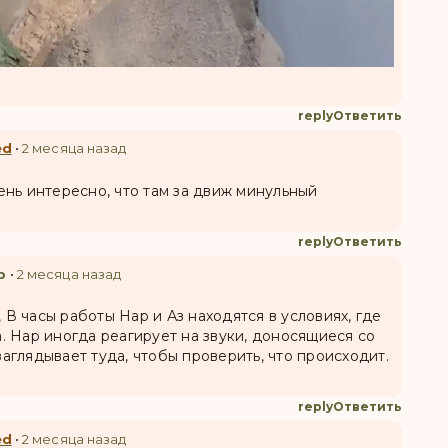
reply
Ответить
ed
•
2 месяца назад
чень интересно, что там за движ минульный
reply
Ответить
р
•
2 месяца назад
, В часы работы Нар и Аз находятся в условиях, где
а. Нар иногда реагирует на звуки, доносящиеся со
заглядывает туда, чтобы проверить, что происходит.
reply
Ответить
ed
•
2 месяца назад