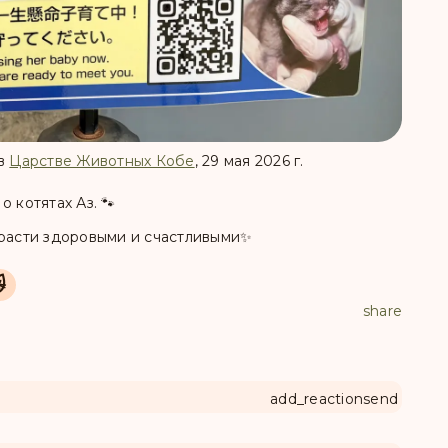
 в
Царстве Животных Кобе
, 29 мая 2026 г.
 котятах Аз. 🐾
 расти здоровыми и счастливыми✨

share
add_reaction
send