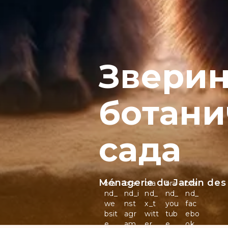
Звери
ботани
сада
Ménagerie du Jardin des
bra
bra
bra
bra
bra
nd_
nd_i
nd_
nd_
nd_
we
nst
x_t
you
fac
bsit
agr
witt
tub
ebo
e
am
er
e
ok