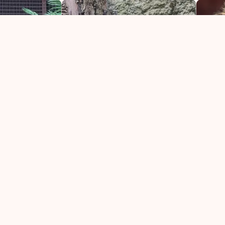
кого сада также был домом для
да-либо жили в Зверинце ботанического сада, но