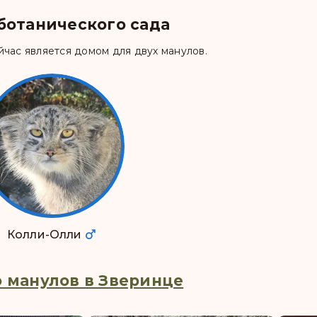
_filled
ботанического сада
час является домом для двух манулов.
Колли-Олли
 манулов в Зверинце