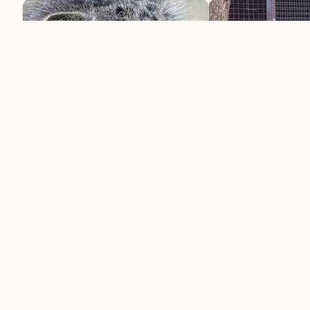
Зверинец ботаничес
ещё девяти манулов
Это список манулов, которые ког
сейчас их тут нет.