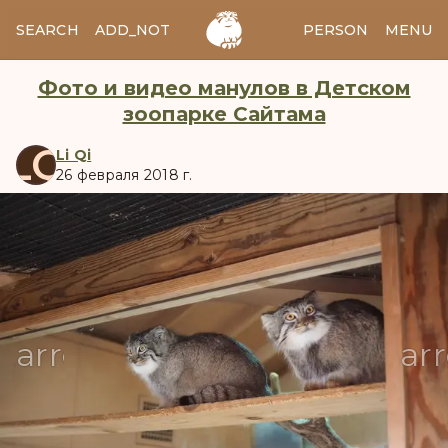
SEARCH
ADD_NOTES
ADD_IMAGE
PERSON
MENU
Фото и видео манулов в Детском
зоопарке Сайтама
LQ
Li Qi
26 февраля 2018 г.
manul
arrow_back
ar