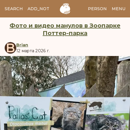
SEARCH
ADD_NOTES
ADD_IMAGE
PERSON
MENU
Фото и видео манулов в Зоопарке
Поттер-парка
B
Brian
12 марта 2026 г.
manul