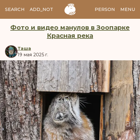
SEARCH
ADD_NOTES
ADD_IMAGE
PERSON
MENU
Фото и видео манулов в Зоопарке
Красная река
Таша
19 мая 2025 г.
manul
arrow_back
ar