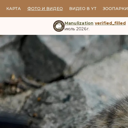
КАРТА
ФОТО И ВИДЕО
ВИДЕО В YT
ЗООПАРК
Manulization
verified_filled
июль 2026 г.
manul