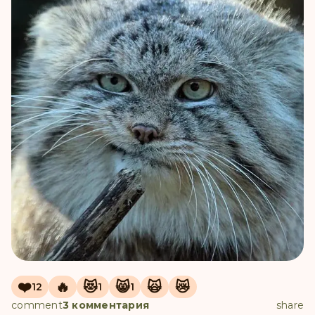
❤️
🔥
😻
😸
🙀
😿
12
1
1
comment
3 комментария
share