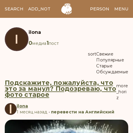
SEARCH
ADD_NOTES
ADD_IMAGE
PERSON
MENU
ilona
I
0
1
медиа
пост
sort
Свежие
Популярные
Старые
Обсуждаемые
Подскажите, пожалуйста, что
more
это за манул? Подозреваю, что
_hori
фото старое
z
I
ilona
1 месяц назад
•
перевести на Английский