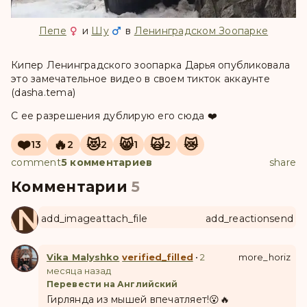
Пепе
и
Шу
в
Ленинградском Зоопарке
Кипер Ленинградского зоопарка Дарья опубликовала
это замечательное видео в своем тикток аккаунте
(dasha.tema)
С ее разрешения дублирую его сюда ❤️
❤️
🔥
😻
😸
🙀
😿
13
2
2
1
2
comment
5 комментариев
share
Комментарии
5
ANUL
add_image
attach_file
add_reaction
send
Vika Malyshko
verified_filled
•
2
more_horiz
месяца назад
Перевести на Английский
Гирлянда из мышей впечатляет!😮🔥