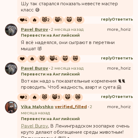
Шу так старался показать невесте мастер
класс 😅
❤️
🔥
😻
😸
🙀
😿
reply
Ответить
4
2
1
Pavel Burov
•
2 месяца назад
more_horiz
Перевести на Английский
Я всё надеялся, они сыграют в перетяни
мышат 🤣
❤️
🔥
😻
😸
🙀
😿
reply
Ответить
4
Pavel Burov
•
2 месяца назад
more_horiz
Перевести на Английский
Вот как надо ь показательные кормления 🐈🐈
проводить. Чтоб жадность, азарт и суета 🤗
❤️
🔥
😻
😸
🙀
😿
reply
Ответить
2
3
Vika Malyshko
verified_filled
•
2
more_horiz
месяца назад
Перевести на Английский
Pavel Burov
, В Ленинградском зоопарке очень
круто делают обогащение среды животным!