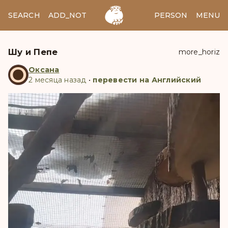
SEARCH
ADD_NOTES
ADD_IMAGE
PERSON
MENU
Шу и Пепе
more_horiz
О
Оксана
2 месяца назад
•
перевести на Английский