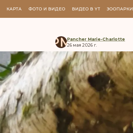
КАРТА
ФОТО И ВИДЕО
ВИДЕО В YT
ЗООПАРК
PM
Pancher Marie-Charlotte
26 мая 2026 г.
manul