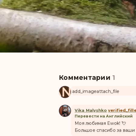
Комментарии
1
MANUL
add_image
attach_file
Vika Malyshko
verified_fill
Перевести на Английский
Моя любимая Ewok! 💘
Большое спасибо за ваши