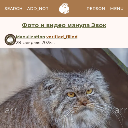
SEARCH
ADD_NOTES
ADD_IMAGE
PERSON
MENU
Фото и видео манула Эвок
Manulization
verified_filled
28 февраля 2025 г.
manul
arrow_back
ar