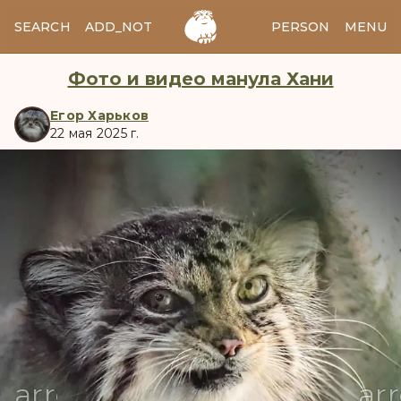
SEARCH
ADD_NOTES
ADD_IMAGE
PERSON
MENU
Фото и видео манула Хани
Егор Харьков
22 мая 2025 г.
manul
arrow_back
ar