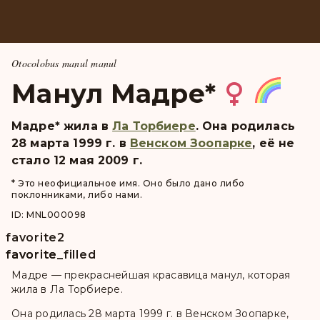
Otocolobus manul manul
Манул Мадре
*
Мадре
*
жила в
Ла Торбиере
. Она pодилась
28 марта 1999 г. в
Венском Зоопарке
, её не
стало 12 мая 2009 г.
* Это неофициальное имя. Оно было дано либо
поклонниками, либо нами.
ID: MNL000098
favorite
2
favorite
favorite_filled
Мадре — прекраснейшая красавица манул, которая
жила в Ла Торбиере.
Она родилась 28 марта 1999 г. в Венском Зоопарке,