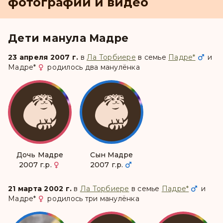
фотографии и видео
Дети манула Мадре
23 апреля 2007 г.
в
Ла Торбиере
в семье
Падре
*
и
Мадре
*
родилось два манулёнка
Дочь Мадре
Сын Мадре
2007 г.р.
2007 г.р.
21 марта 2002 г.
в
Ла Торбиере
в семье
Падре
*
и
Мадре
*
родилось три манулёнка