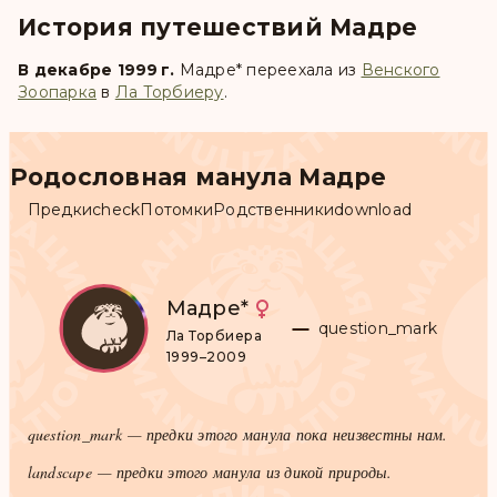
История путешествий Мадре
В декабре 1999 г.
Мадре
*
переехала из
Венского
Зоопарка
в
Ла Торбиеру
.
Родословная манула Мадре
Предки
check
Потомки
Родственники
download
Мадре
*
question_mark
Ла Торбиера
1999–2009
question_mark
— предки этого манула пока неизвестны нам.
landscape
— предки этого манула из дикой природы.