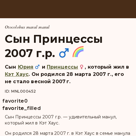
Otocolobus manul manul
Сын Принцессы
2007 г.р.
Сын
Юрия
и
Принцессы
, который жил в
Кэт Хаус
. Он pодился 28 марта 2007 г., его
не стало весной 2007 г.
ID: MNL000452
favorite
0
favorite
favorite_filled
Сын Принцессы 2007 г.р. — удивительный манул,
который жил в Кэт Хаус.
Он родился 28 марта 2007 г. в Кэт Хаус в семье манула