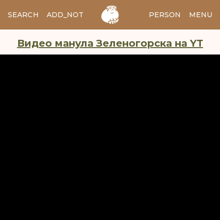
SEARCH
ADD_NOTES
ADD_IMAGE
PERSON
MENU
Видео манула Зеленогорска на YT