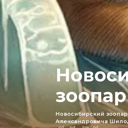
Новос
зоопар
Новосибирский зоопар
Александровича Шило,
bra
bra
bra
nd_
nd_
bra
nd_