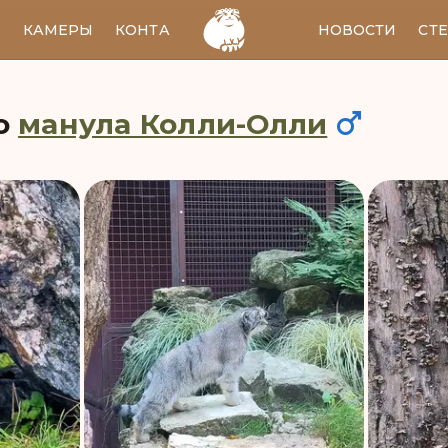
И
КАМЕРЫ
КОНТАКТЫ
EN
НОВОСТИ
СТ
о
манула Колли-Олли