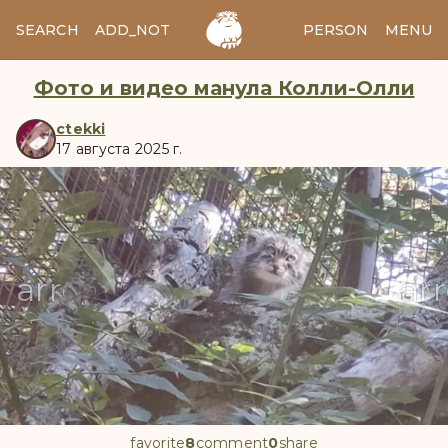
SEARCH
ADD_NOTES
ADD_IMAGE
PERSON
MENU
Фото и видео манула Колли-Олли
ctekki
17 августа 2025 г.
manul
arrow_back
ar
favorite
8
comment
0
share