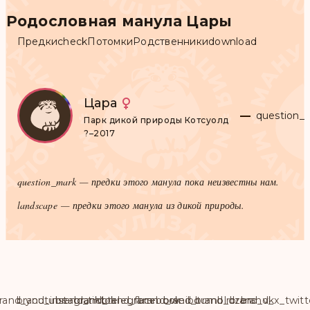
Родословная манула Цары
Предки
check
Потомки
Родственники
download
Цара
question_
Парк дикой природы Котсуолд
?–2017
question_mark
— предки этого манула пока неизвестны нам.
landscape
— предки этого манула из дикой природы.
rand_youtube
brand_instagram
brand_tiktok
brand_telegram
brand_facebook
brand_weibo
brand_tumblr
brand_dzen
brand_vk
brand_x_twitt