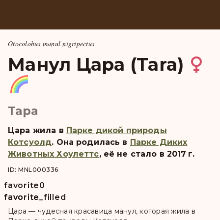
Otocolobus manul nigripectus
Манул Цара (Tara)
Тара
Цара
жила в
Парке дикой природы
Котсуолд
. Она pодилась в
Парке Диких
Животных Хоулеттс
, её не стало в 2017 г.
ID: MNL000336
favorite
0
favorite
favorite_filled
Цара — чудесная красавица манул, которая жила в