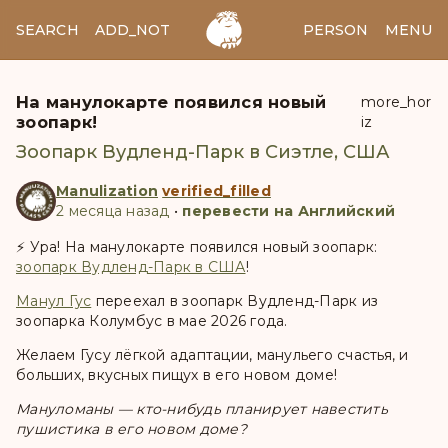
SEARCH
ADD_NOTES
ADD_IMAGE
PERSON
MENU
На манулокарте появился новый
more_hor
зоопарк!
iz
Зоопарк Вудленд-Парк в Сиэтле, США
Manulization
verified_filled
2 месяца назад
•
перевести на Английский
⚡️ Ура! На манулокарте появился новый зоопарк:
зоопарк Вудленд-Парк в США
!
Манул Гус
переехал в зоопарк Вудленд-Парк из
зоопарка Колумбус в мае 2026 года.
Желаем Гусу лёгкой адаптации, манульего счастья, и
больших, вкусных пищух в его новом доме!
Мануломаны — кто-нибудь планирует навестить
пушистика в его новом доме?