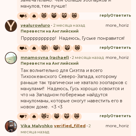
замечательно! Чем больше зоопарков и
манулов, тем лучше!
❤️
🔥
😻
😸
🙀
😿
reply
Ответить
6
Y
yealurowluro
•
2 месяца назад
more_horiz
Перевести на Английский
Пррррррррррр! Надеюсь, Гуське понравится!
❤️
🔥
😻
😸
🙀
😿
reply
Ответить
4
1
1
mnamosyna (rachael)
•
2 месяца назад
more_horiz
Перевести на Английский
Так волнительно для Сиэтла и всего
Тихоокеанского Северо-Запада, которому
раньше так трагически не хватало зоопарков с
манулами!! Надеюсь, Гусь хорошо освоится и
что на Западном побережье найдутся
мануломаны, которые смогут навестить его в
новом доме. <3 <3
❤️
🔥
😻
😸
🙀
😿
reply
Ответить
7
2
Vika Malyshko
verified_filled
•
2
more_horiz
месяца назад