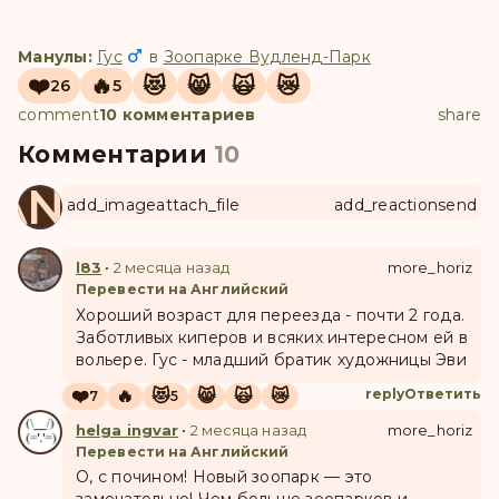
Манулы:
Гус
в
Зоопарке Вудленд-Парк
❤️
🔥
😻
😸
🙀
😿
26
5
comment
10 комментариев
share
Комментарии
10
ANUL
add_image
attach_file
add_reaction
send
l83
•
2 месяца назад
more_horiz
Перевести на Английский
Хороший возраст для переезда - почти 2 года.
Заботливых киперов и всяких интересном ей в
вольере. Гус - младший братик художницы Эви
❤️
🔥
😻
😸
🙀
😿
reply
Ответить
7
5
helga ingvar
•
2 месяца назад
more_horiz
Перевести на Английский
О, с почином! Новый зоопарк — это