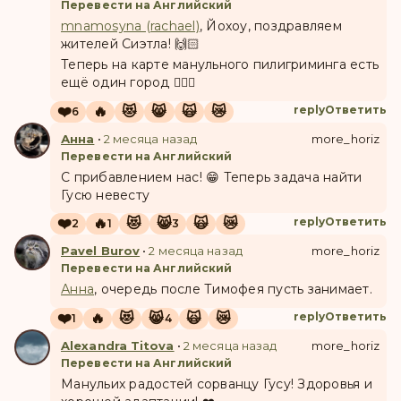
Перевести на Английский
mnamosyna (rachael)
, Йохоу, поздравляем
жителей Сиэтла! 🙌🏻
Теперь на карте манульного пилигриминга есть
ещё один город 👍🏼🔥
❤️
🔥
😻
😸
🙀
😿
reply
Ответить
6
Анна
•
2 месяца назад
more_horiz
Перевести на Английский
С прибавлением нас! 😁 Теперь задача найти
Гусю невесту
❤️
🔥
😻
😸
🙀
😿
reply
Ответить
2
1
3
Pavel Burov
•
2 месяца назад
more_horiz
Перевести на Английский
Анна
, очередь после Тимофея пусть занимает.
❤️
🔥
😻
😸
🙀
😿
reply
Ответить
1
4
Alexandra Titova
•
2 месяца назад
more_horiz
Перевести на Английский
Манульих радостей сорванцу Гусу! Здоровья и