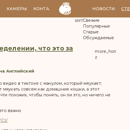
И
КАМЕРЫ
КОНТАКТЫ
EN
НОВОСТИ
СТ
sort
Свежие
Популярные
Старые
Обсуждаемые
делении, что это за
more_hori
z
на Английский
о видео в тиктоке с манулом, который мяукает;
ут мяукать совсем как домашние кошки, а этот
ти похожих, чтобы понять, он ли это, но ничего не
 это важно
YCt/