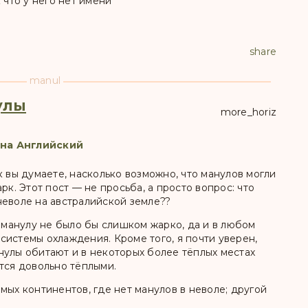
 что у него нет имени
share
manul
улы
more_horiz
 на Английский
к вы думаете, насколько возможно, что манулов могли
рк. Этот пост — не просьба, а просто вопрос: что
неволе на австралийской земле??
е манулу не было бы слишком жарко, да и в любом
истемы охлаждения. Кроме того, я почти уверен,
нулы обитают и в некоторых более тёплых местах
тся довольно тёплыми.
мых континентов, где нет манулов в неволе; другой