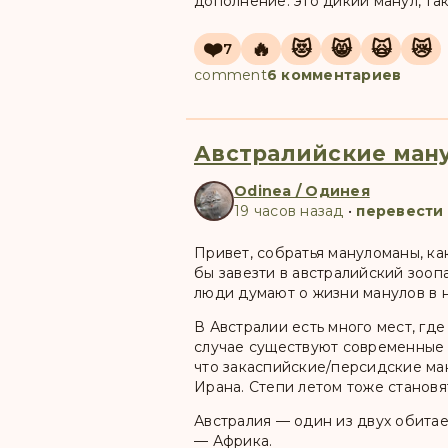
дополнение: это дикий манул, так
❤️
🔥
😻
😸
🙀
😿
7
comment
6 комментариев
Австралийские ман
Odinea / Одинея
19 часов назад
•
перевести
Привет, собратья мануломаны, ка
бы завезти в австралийский зоопа
люди думают о жизни манулов в 
В Австралии есть много мест, гд
случае существуют современные с
что закаспийские/персидские ма
Ирана. Степи летом тоже становя
Австралия — один из двух обитае
— Африка.