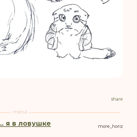
share
manul
.. я в ловушке
more_horiz