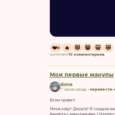
❤️
🔥
😻
😸
🙀
😿
6
comment
10 комментариев
Мои первые манулы
diorse
7 часов назад
•
перевести 
Всем привет!
Меня зовут Диорсе! Я создала ак
фанарта с манулчиками :) Надеюс