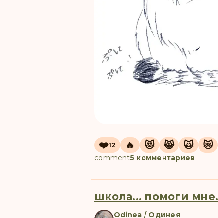
❤️
🔥
😻
😸
🙀
😿
12
comment
5 комментариев
школа... помоги мне.
Odinea / Одинея