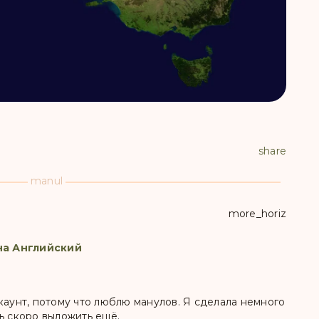
share
manul
more_horiz
на Английский
каунт, потому что люблю манулов. Я сделала немного
ь скоро выложить ещё.