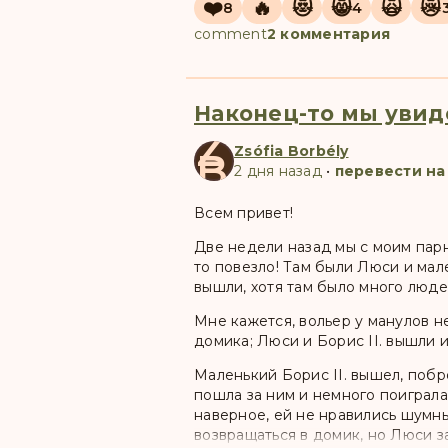
❤️
🔥
😻
😸
🙀
😿
8
4
comment
2 комментария
Наконец-то мы увид
Z
Zsófia Borbély
B
2 дня назад
•
перевести на
Всем привет!
Две недели назад мы с моим пар
то повезло! Там были Люси и мале
вышли, хотя там было много люде
Мне кажется, вольер у манулов не
домика; Люси и Борис II. вышли и
Маленький Борис II. вышел, побр
пошла за ним и немного поиграла 
наверное, ей не нравились шумны
возвращаться в домик, но Люси з