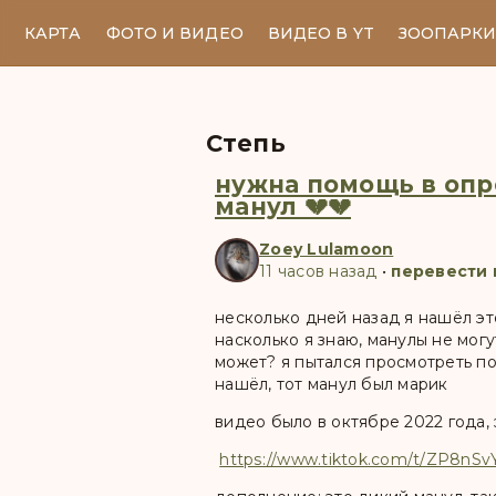
КАРТА
ФОТО И ВИДЕО
ВИДЕО В YT
ЗООПАРК
Степь
нужна помощь в опре
манул 💔💔
Zoey Lulamoon
11 часов назад
•
перевести 
несколько дней назад я нашёл эт
насколько я знаю, манулы не мог
может? я пытался просмотреть поч
нашёл, тот манул был марик
видео было в октябре 2022 года,
https://www.tiktok.com/t/ZP8nSv