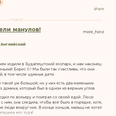
3
share
manul
ели манулов!
more_horiz
 Английский
нем ходили в Будапештский зоопарк, и нам наконец-
нький Борис II.! Мы были так счастливы, что они
й, в том числе шумные дети.
 такой уж большой, но у них есть два маленьких
з домика, который был в одном из верхних углов.
одил по вольеру и поиграл со своей едой. Люси
с ним, она следила, чтобы всё было в порядке, хотя,
е люди вокруг них. В конце концов, малыш не хотел
атащила его туда!