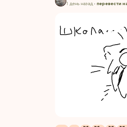
1 день назад
•
перевести н