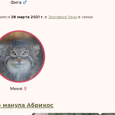
Фига
вшиеся
28 марта 2021 г.
в
Зоопарке Уено
в семье
Миня
 манула Абрикос