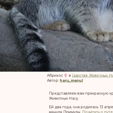
Абрикос
в
Царстве Животных Н
Автор:
haru_manul
Представляем вам прекрасную кр
Животных Насу.
Ей два года, она родилась 13 апр
манула Примулы.
Почитать о пут