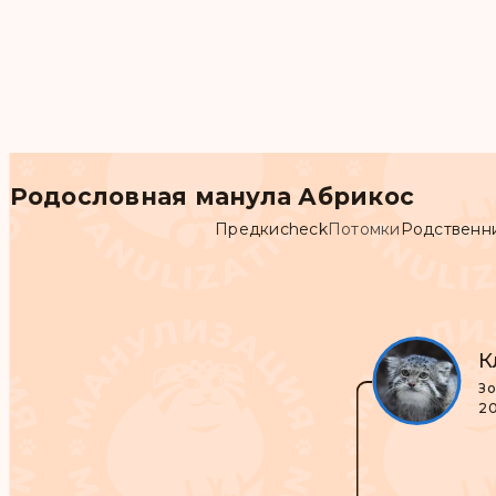
Родословная манула Абрикос
Предки
check
Потомки
Родственн
К
Зо
20