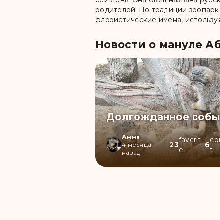
сей день. Она была названа русс
родителей. По традиции зоопарк
флористические имена, используя
Новости о мануле А
Долгожданное собы
Анна
favorit
c
23
6
4 месяца
e
t
назад