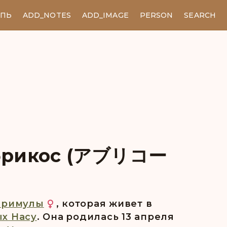
ЕПЬ
ADD_NOTES
ADD_IMAGE
PERSON
SEARCH
брикос (アブリコー
Примулы
, которая живет в
х Насу
. Она pодилась 13 апреля