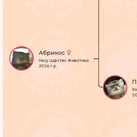
Абрикос
Насу Царство Животных
2024 г.р.
П
Зо
20