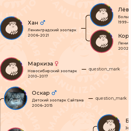
Лёв
Больш
Хан
1999–?
Ленинградский зоопарк
Кор
2006–2021
Ленин
2002–
Маркиза
question_mark
Новосибирский зоопарк
2010–2017
Оскар
question_mark
Детский зоопарк Сайтама
2006–2015
Б
Зо