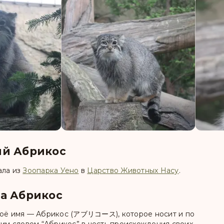
ий Абрикос
ала из
Зоопарка Уено
в
Царство Животных Насу
.
а Абрикос
воё имя —
Абрикос (アブリコース)
, которое носит и по