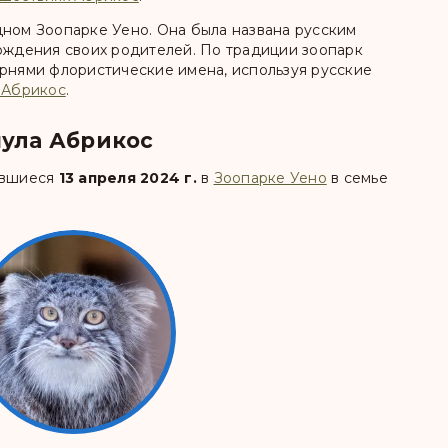
дном Зоопарке Уено. Она была названа русским
хождения своих родителей. По традиции зоопарк
орнями флористические имена, используя русские
 Абрикос
.
нула Абрикос
ившиеся
13 апреля 2024 г.
в
Зоопарке Уено
в семье