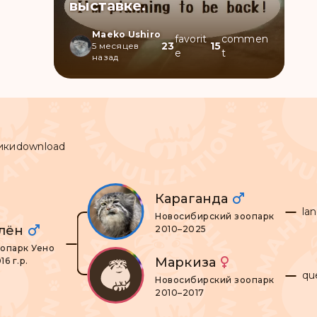
выставке.
Maeko Ushiro
favorit
commen
23
15
5 месяцев
e
t
назад
ики
download
Караганда
la
Новосибирский зоопарк
лён
2010–2025
опарк Уено
Маркиза
16 г.р.
qu
Новосибирский зоопарк
2010–2017