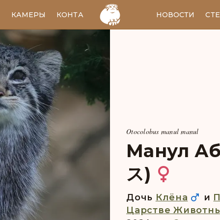
И
КАМЕРЫ
КОНТАКТЫ
EN
НОВОСТИ
СТ
Otocolobus manul manul
Манул А
ス)
Дочь
Клёна
и
Царстве Животны