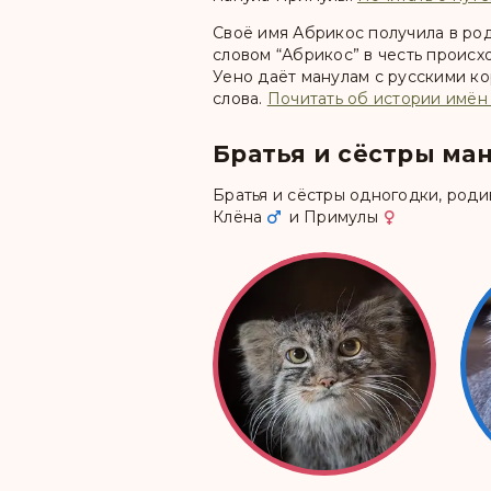
Своё имя Абрикос получила в ро
словом “Абрикос” в честь проис
Уено даёт манулам с русскими к
слова.
Почитать об истории имён
Братья и сёстры ма
Братья и сёстры одногодки, род
Клёна
и
Примулы