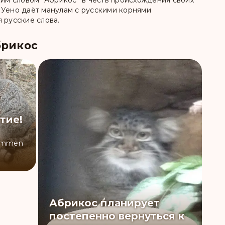
ким словом “Абрикос” в честь происхождения своих
 Уено даёт манулам с русскими корнями
 русские слова.
брикос
тие!
ommen
Абрикос планирует
постепенно вернуться к