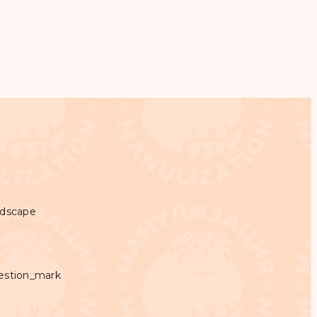
ndscape
estion_mark