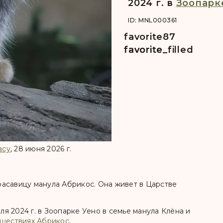
2024 г. в
Зоопарк
ID: MNL000361
favorite
87
favorite
favorite_filled
асу
, 28 июня 2026 г.
асавицу манула Абрикос. Она живет в Царстве
еля 2024 г. в Зоопарке Уено в семье манула Клёна и
ешествиях Абрикос
.