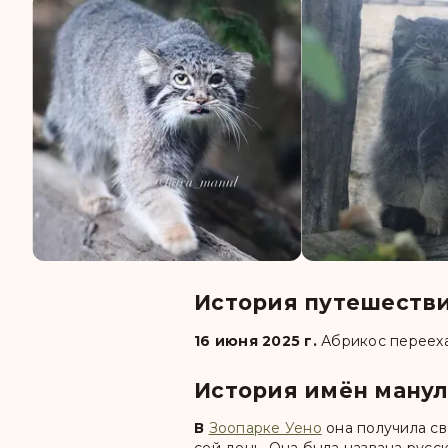
История путешеств
16 июня 2025 г.
Абрикос
переех
История имён манул
В
Зоопарке Уено
она получила с