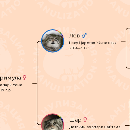
Лев
Насу Царство Животных
2014–2025
римула
опарк Уено
17 г.р.
Шар
Детский зоопарк Сайтама