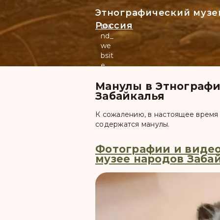
Этнографический музей
Россия
bra
nd_
we
bsit
e
Манулы в Этнографи
Забайкалья
К сожалению, в настоящее время
содержатся манулы.
Фотографии и видео
музее народов Заба