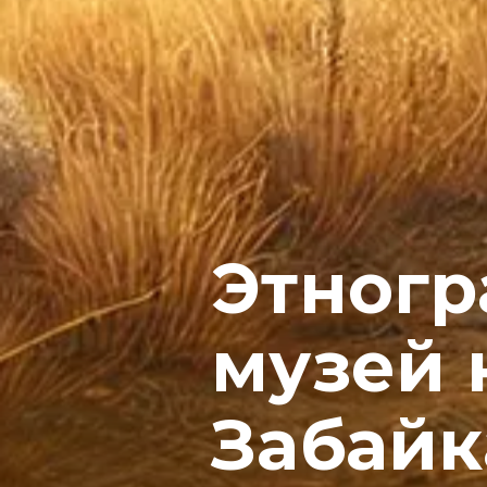
Этног
музей 
Забайк