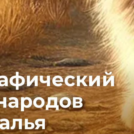
рафический
народов
алья