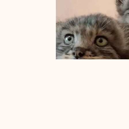
Алиса
,
Брунгильда
, и
Праско
Автор:
Этнографическ
Man