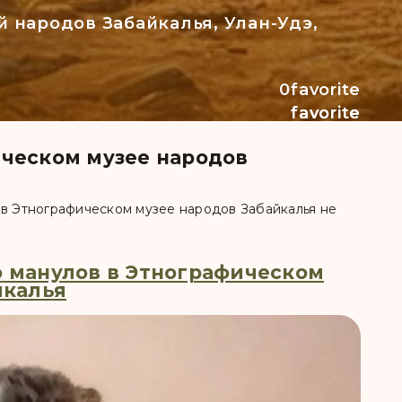
 народов Забайкалья, Улан-Удэ,
0
favorite
favorite
favorite
_filled
ческом музее народов
 в Этнографическом музее народов Забайкалья не
 манулов в Этнографическом
йкалья