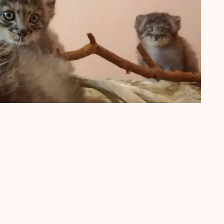
вья
в
Этнографическом музее народов Забайкалья
,
2021 г.
ий музей народов Забайкалья
, загрузил
ulization
verified_filled