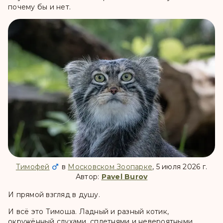
почему бы и нет.
Тимофей
в
Московском Зоопарке
, 5 июля 2026 г.
Автор:
Pavel Burov
И прямой взгляд в душу.
И всё это Тимоша. Ладный и разный котик,
окружённый слухами, сплетнями и невероятными