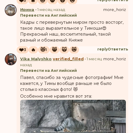
❤️
🔥
😻
😸
🙀
😿
5
Ирина
•
1 месяц назад
more_horiz
Перевести на Английский
Кадры с перевернутым миром просто восторг,
такое лицо выразительное у Тимоши😍
Прекрасный наш, восхитительный, такой
разный и обожаемый Княже
❤️
🔥
😻
😸
🙀
😿
reply
Ответить
3
1
Vika Malyshko
verified_filled
•
1 месяц
more_horiz
назад
Перевести на Английский
Павел, спасибо за чудесные фотографии! Мне
кажется, у Тимы вообще раньше не было
столько классных фото! 😻
Особенно мне нравится вот эта: