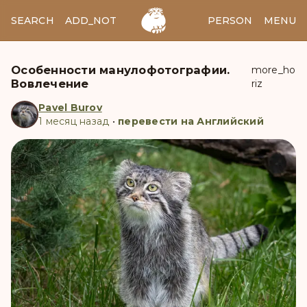
SEARCH
ADD_NOTES
ADD_IMAGE
PERSON
MENU
Особенности манулофотографии.
more_ho
Вовлечение
riz
Pavel Burov
1 месяц назад
•
перевести на Английский