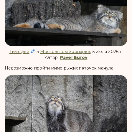
Тимофей
в
Московском Зоопарке
, 5 июля 2026 г.
Автор:
Pavel Burov
Невозможно пройти мимо рыжих пяточек манула.