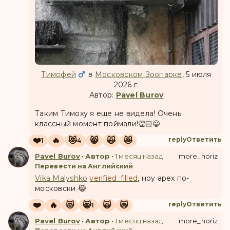
Тимофей
в
Московском Зоопарке
, 5 июля
2026 г.
Автор:
Pavel Burov
Таким Тимоху я еще не видела! Очень
классный момент поймали!👏🏻😄
❤️
🔥
😻
😸
🙀
😿
reply
Ответить
1
4
Pavel Burov
•
Автор
•
1 месяц назад
more_horiz
Перевести на Английский
Vika Malyshko
verified_filled
, ноу арех по-
московски 😹
❤️
🔥
😻
😸
🙀
😿
reply
Ответить
1
Pavel Burov
•
Автор
•
1 месяц назад
more_horiz