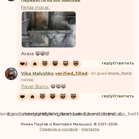
Перевести на Английский
helga ingvar
,
Ахаха 😸😹🤣
❤️
🔥
😻
😸
🙀
😿
reply
Ответить
2
Vika Malyshko
verified_filled
•
30 дней
more_horiz
назад
Pavel Burov
, 😹😹😹
❤️
🔥
😻
😸
🙀
😿
reply
Ответить
rand_youtube
brand_instagram
brand_tiktok
brand_telegram
brand_facebook
brand_weibo
brand_tumblr
brand_dzen
brand_vk
brand_x_twitt
Роман Паулов и Виктория Малышко, © 2021–2026.
Правила и условия
•
Контакты