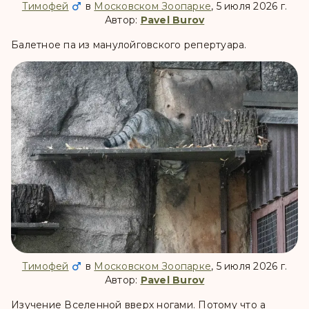
Тимофей
в
Московском Зоопарке
, 5 июля 2026 г.
Автор:
Pavel Burov
Балетное па из манулойговского репертуара.
Тимофей
в
Московском Зоопарке
, 5 июля 2026 г.
Автор:
Pavel Burov
Изучение Вселенной вверх ногами. Потому что а