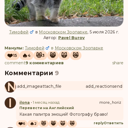
Тимофей
в
Московском Зоопарке
, 5 июля 2026 г.
Автор:
Pavel Burov
Манулы:
Тимофей
в
Московском Зоопарке
❤️
🔥
😻
😸
🙀
😿
15
4
3
comment
9 комментариев
share
Комментарии
9
ANUL
add_image
attach_file
add_reaction
send
I
ilona
•
1 месяц назад
more_horiz
Перевести на Английский
Какая палитра эмоций! Фотографу браво!
❤️
🔥
😻
😸
🙀
😿
reply
Ответить
6
2