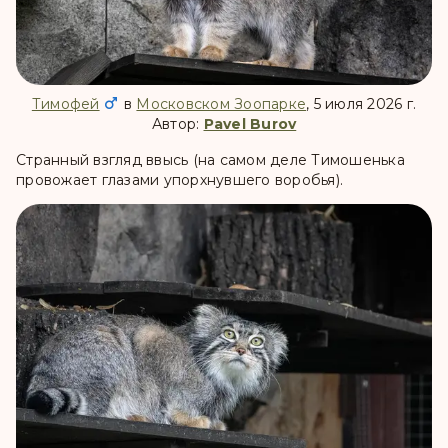
Тимофей
в
Московском Зоопарке
, 5 июля 2026 г.
Автор:
Pavel Burov
Странный взгляд ввысь (на самом деле Тимошенька
провожает глазами упорхнувшего воробья).