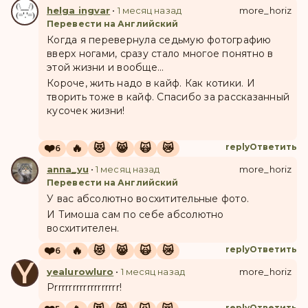
helga ingvar
•
1 месяц назад
more_horiz
Перевести на Английский
Когда я перевернула седьмую фотографию
вверх ногами, сразу стало многое понятно в
этой жизни и вообще...
Короче, жить надо в кайф. Как котики. И
творить тоже в кайф. Спасибо за рассказанный
кусочек жизни!
❤️
🔥
😻
😸
🙀
😿
reply
Ответить
6
anna_yu
•
1 месяц назад
more_horiz
Перевести на Английский
У вас абсолютно восхитительные фото.
И Тимоша сам по себе абсолютно
восхитителен.
❤️
🔥
😻
😸
🙀
😿
reply
Ответить
6
Y
yealurowluro
•
1 месяц назад
more_horiz
Prrrrrrrrrrrrrrrrrr!
reply
Ответить