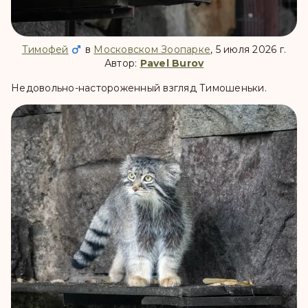
Тимофей
в
Московском Зоопарке
, 5 июля 2026 г.
Автор:
Pavel Burov
Недовольно-настороженный взгляд Тимошеньки.