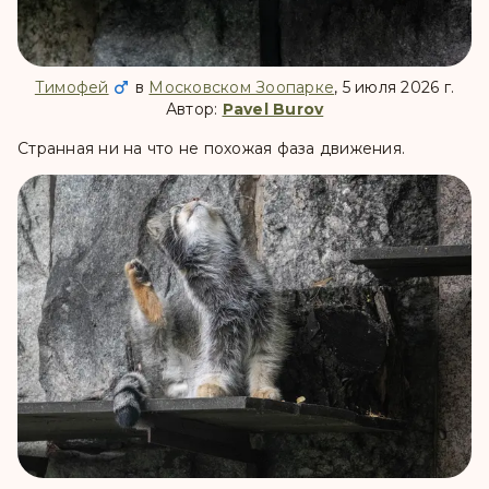
Тимофей
в
Московском Зоопарке
, 5 июля 2026 г.
Автор:
Pavel Burov
Странная ни на что не похожая фаза движения.