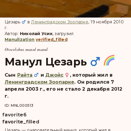
Цезарь
в
Ленинградском Зоопарке
, 19 ноября 2010
г.
Автор:
Николай Усик
, загрузил
Manulization
verified_filled
Otocolobus manul manul
Манул Цезарь
Сын
Райта
и
Джойс
, который жил в
Ленинградском Зоопарке
. Он pодился 7
апреля 2003 г., его не стало 2 декабря 2012
г.
ID: MNL000513
favorite
6
favorite
favorite_filled
Цезарь — очаровательный манул, который жил в