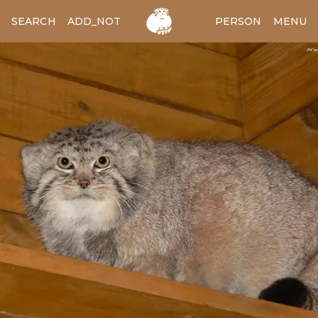
SEARCH
ADD_NOTES
ADD_IMAGE
PERSON
MENU