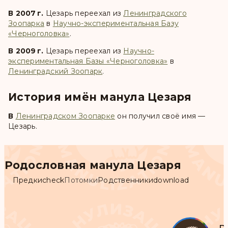
В 2007 г.
Цезарь
переехал из
Ленинградского
Зоопарка
в
Научно-экспериментальная Базу
«Черноголовка»
.
В 2009 г.
Цезарь
переехал из
Научно-
экспериментальная Базы «Черноголовка»
в
Ленинградский Зоопарк
.
История имён манула Цезаря
В
Ленинградском Зоопарке
он получил своё имя —
Цезарь
.
Родословная манула Цезаря
Предки
check
Потомки
Родственники
download