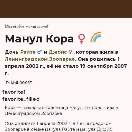
Otocolobus manul manul
Манул Кора
Дочь
Райта
и
Джойс
, которая жила в
Ленинградском Зоопарке
. Она pодилась 1
апреля 2002 г., её не стало 19 сентября 2007
г.
ID: MNL000511
favorite
1
favorite
favorite_filled
Кора — шикарная красавица манул, которая жила в
Ленинградском Зоопарке.
Она родилась 1 апреля 2002 г. в Ленинградском
Зоопарке в семье манула Райта и манула Джойс.