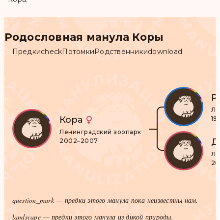
Родословная манула Коры
Предки
check
Потомки
Родственники
download
Р
Ле
Кора
19
Ленинградский зоопарк
Д
2002–2007
Ле
20
question_mark
— предки этого манула пока неизвестны нам.
landscape
— предки этого манула из дикой природы.