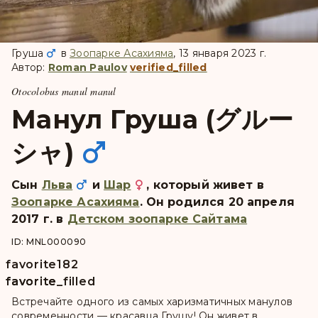
Груша
в
Зоопарке Асахияма
, 13 января 2023 г.
Автор:
Roman Paulov
verified_filled
Otocolobus manul manul
Манул Груша (グルー
シャ)
Сын
Льва
и
Шар
, который живет в
Зоопарке Асахияма
. Он pодился 20 апреля
2017 г. в
Детском зоопарке Сайтама
ID: MNL000090
favorite
182
favorite
favorite_filled
Встречайте одного из самых харизматичных манулов
современности — красавца Грушу! Он живет в