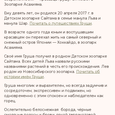
Зоопарке Асахияма.
Ему девять лет, он родился 20 апреля 2017 г. в
Детском зоопарке Сайтама в семье манула Льва и
манула Шар.
Почитать о путешествиях Груши
.
В возрасте одного года юным и воспушавшим
красавцем он переехал жить на самый северный и
снежный остров Японии — Хоккайдо, в зоопарк
Асахияма.
Своё имя Груша получил в родном Детском зоопарке
Сайтама. Всех детей Льва назвали русскими
названиями растений в честь его происхождения. Лев
родом из Новосибирского зоопарка.
Почитать об
истории имён Груши
.
Груша многолик и выразителен, но всегда задумчив и
сосредоточен; экспрессивен и подвижен, но
одновременно с этим спокоен и наблюдателен как
горец.
Ослепительно белоснежная борода, чёрные
смоляные полосы и брови, яркой терракотовой