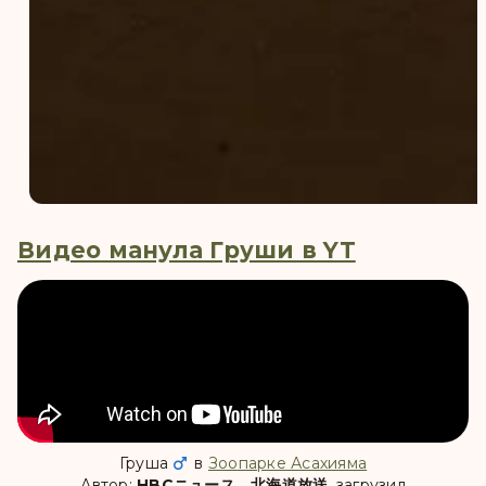
Видео манула Груши в YT
Груша
в
Зоопарке Асахияма
Автор:
HBCニュース 北海道放送
, загрузил