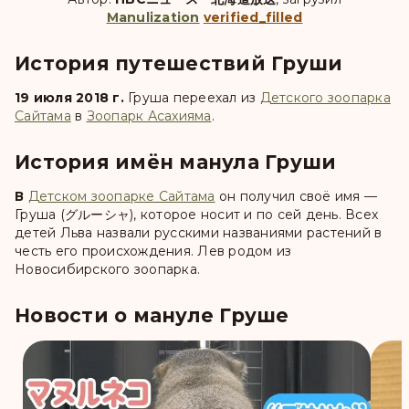
Manulization
verified_filled
История путешествий Груши
19 июля 2018 г.
Груша
переехал из
Детского зоопарка
Сайтама
в
Зоопарк Асахияма
.
История имён манула Груши
В
Детском зоопарке Сайтама
он получил своё имя —
Груша (グルーシャ)
, которое носит и по сей день. Всех
детей Льва назвали русскими названиями растений в
честь его происхождения. Лев родом из
Новосибирского зоопарка.
Новости о мануле Груше