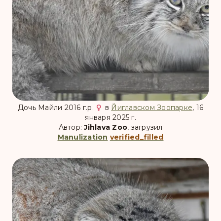
Дочь Майли 2016 г.р.
в
Йиглавском Зоопарке
, 16
января 2025 г.
Автор:
Jihlava Zoo
, загрузил
Manulization
verified_filled