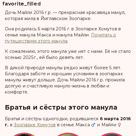
favorite
favorite_filled
Дочь Майли 2016 г.р. — прекрасная красавица манул,
которая жила в Йиглавском Зоопарке.
Она родилась 6 марта 2016 г. в Зоопарке Хомутов в
семье манула Макса и манула Майли.
Почитать о
путешествиях этого манула
.
К сожалению, этого манула уже нет с нами. Её не стало
осенью 2025 г., ей было девять лет.
В дикой природе манулы редко живут более 5 лет.
Благодаря заботе и хорошим условиям в зоопарках
манулы живут дольше. Дочь Майли 2016 г.р. прожила
долгую и счастливую мануло-жизнь в любви и
комфорте.
Братья и сёстры этого манула
Братья и сёстры одногодки, родившиеся
6 марта 2016
г.
в
Зоопарке Хомутов
в семье
Макса
и
Майли