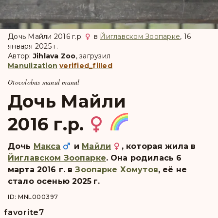
Дочь Майли 2016 г.р.
в
Йиглавском Зоопарке
, 16
января 2025 г.
Автор:
Jihlava Zoo
, загрузил
Manulization
verified_filled
Otocolobus manul manul
Дочь Майли
2016 г.р.
Дочь
Макса
и
Майли
, которая жила в
Йиглавском Зоопарке
. Она pодилась 6
марта 2016 г. в
Зоопарке Хомутов
, её не
стало осенью 2025 г.
ID: MNL000397
favorite
7