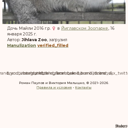
Дочь Майли 2016 г.р.
в
Йиглавском Зоопарке
, 16
января 2025 г.
Автор:
Jihlava Zoo
, загрузил
Manulization
verified_filled
rand_youtube
brand_instagram
brand_tiktok
brand_telegram
brand_facebook
brand_weibo
brand_tumblr
brand_dzen
brand_vk
brand_x_twitt
Роман Паулов и Виктория Малышко, © 2021–2026.
Правила и условия
•
Контакты
Знает
stylus