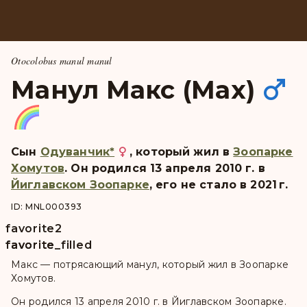
Otocolobus manul manul
Манул Макс (Max)
Сын
Одуванчик
*
, который жил в
Зоопарке
Хомутов
. Он pодился 13 апреля 2010 г. в
Йиглавском Зоопарке
, его не стало в 2021 г.
ID: MNL000393
favorite
2
favorite
favorite_filled
Макс — потрясающий манул, который жил в Зоопарке
Хомутов.
Он родился 13 апреля 2010 г. в Йиглавском Зоопарке.