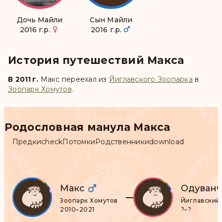
Дочь Майли
Сын Майли
2016 г.р.
2016 г.р.
История путешествий Макса
В 2011 г.
Макс
переехал из
Йиглавского Зоопарка
в
Зоопарк Хомутов
.
Родословная манула Макса
Предки
check
Потомки
Родственники
download
Макс
Одуван
Зоопарк Хомутов
Йиглавский
2010–2021
?–?