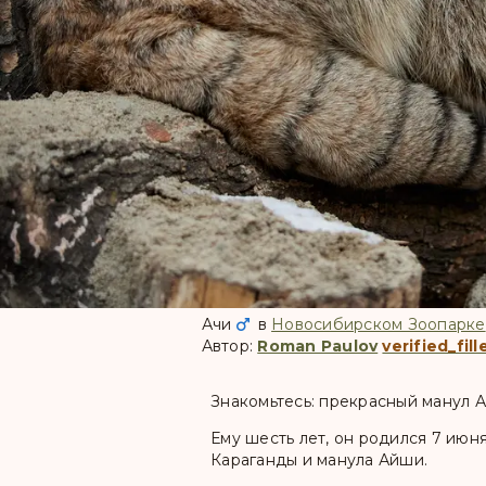
Ачи
в
Новосибирском Зоопарке
Автор:
Roman Paulov
verified_fill
Знакомьтесь: прекрасный манул 
Ему шесть лет, он родился 7 июн
Караганды и манула Айши.