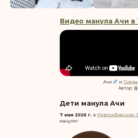
Видео манула Ачи в
Ачи
и
Снежи
Автор:
R
Дети манула Ачи
7 мая 2026 г.
в
Новосибирском 
манулят