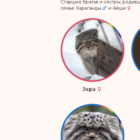
Старшие братья и сёстры, роди
семье
Караганды
и
Айши
Зара