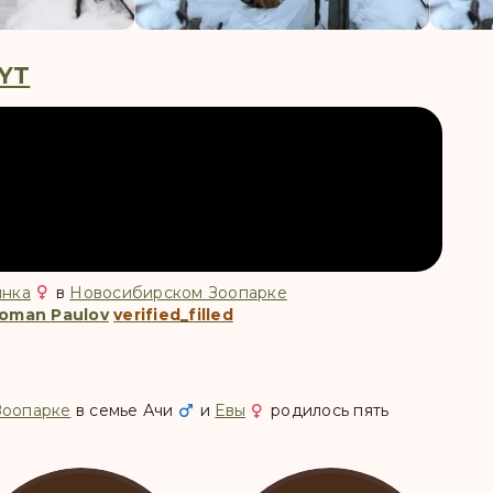
 YT
нка
в
Новосибирском Зоопарке
oman Paulov
verified_filled
Зоопарке
в семье
Ачи
и
Евы
родилось пять