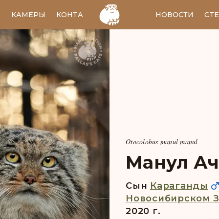
И
КАМЕРЫ
КОНТАКТЫ
EN
НОВОСТИ
СТ
Otocolobus manul manul
Манул А
Сын
Караганды
Новосибирском 
2020 г.