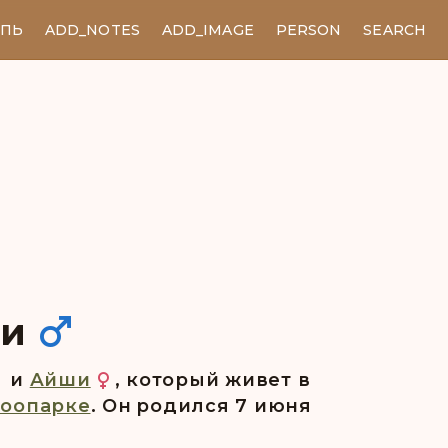
ЕПЬ
ADD_NOTES
ADD_IMAGE
PERSON
SEARCH
чи
и
Айши
, который живет в
Зоопарке
. Он pодился 7 июня