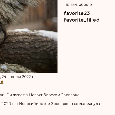
ID: MNL000010
favorite
23
favorite
favorite_filled
, 24 апреля 2022 г.
ed
Ачи. Он живет в Новосибирском Зоопарке.
я 2020 г. в Новосибирском Зоопарке в семье манула