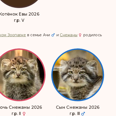
Котёнок Евы 2026
г.р. Ⅴ
ком Зоопарке
в семье
Ачи
и
Снежаны
родилось
очь Снежаны 2026
Сын Снежаны 2026
г.р. Ⅱ
г.р. Ⅲ