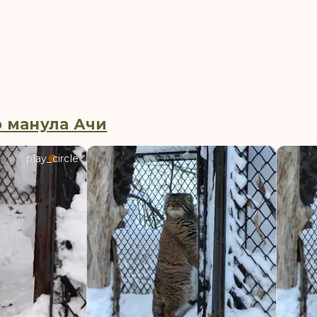
 манула Ачи
play_circle