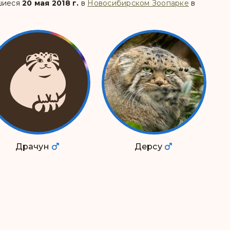
вшиеся
20 мая 2018 г.
в
Новосибирском Зоопарке
в
Драчун
Дерсу