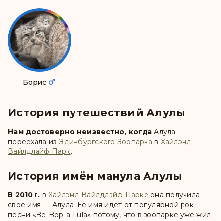
Борис
История путешествий Алулы
Нам достоверно неизвестно, когда
Алула
переехала из
Эдинбургского Зоопарка
в
Хайлэнд
Вайлдлайф Парк
.
История имён манула Алулы
В 2010 г.
в
Хайлэнд Вайлдлайф Парке
она получила
своё имя —
Алула
. Её имя идет от популярной рок-
песни «Be-Bop-a-Lula» потому, что в зоопарке уже жил