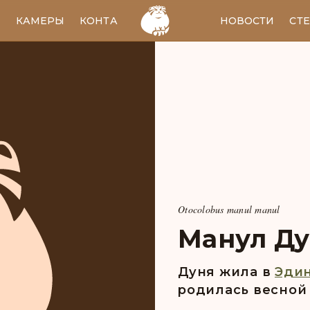
И
КАМЕРЫ
КОНТАКТЫ
EN
НОВОСТИ
СТ
Otocolobus manul manul
Манул Ду
Дуня
жила в
Эдин
pодилась весной 2