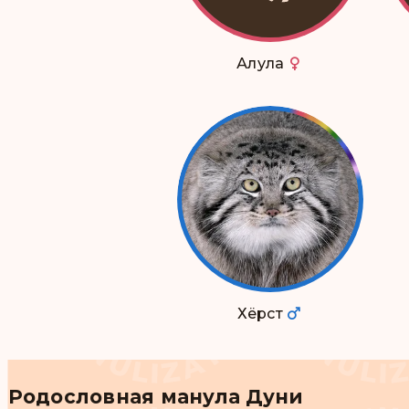
Алула
Хёрст
Родословная манула Дуни