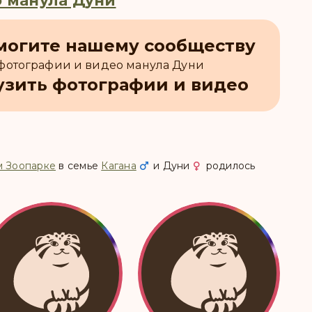
 манула Дуни
могите нашему сообществу
 фотографии и видео манула Дуни
узить фотографии и видео
м Зоопарке
в семье
Кагана
и
Дуни
родилось