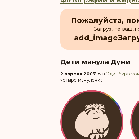
Фотографии и видео
Пожалуйста, по
Загрузите ваши
add_image
Загр
Дети манула Дуни
2 апреля 2007 г.
в
Эдинбургско
четыре манулёнка