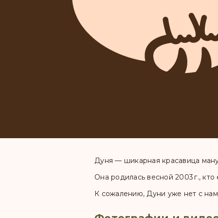
Дуня — шикарная красавица ману
Она родилась весной 2003 г., кт
К сожалению, Дуни уже нет с нам