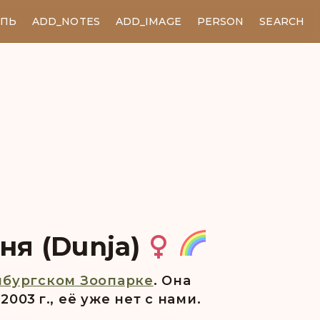
ЕПЬ
ADD_NOTES
ADD_IMAGE
PERSON
SEARCH
ня (Dunja)
бургском Зоопарке
. Она
003 г., её уже нет с нами.