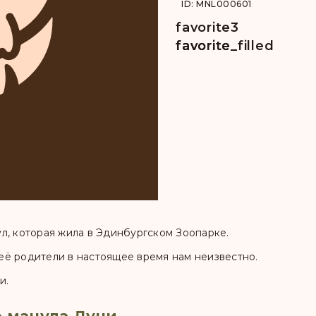
ID: MNL000601
favorite
3
favorite
favorite_filled
л, которая жила в Эдинбургском Зоопарке.
о её родители в настоящее время нам неизвестно.
и.