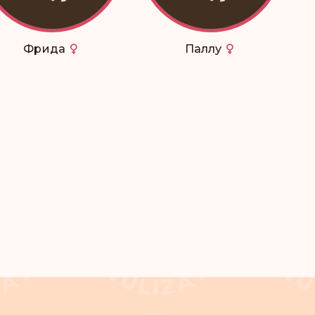
Фрида
Паллу