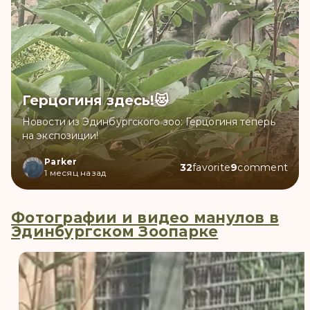
Герцогиня здесь!😻
Новости из Эдинбургского зоо: Герцогиня теперь
на экспозиции!
Parker
32
favorite
9
comment
1 месяц назад
Фотографии и видео манулов в
Эдинбургском Зоопарке