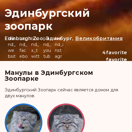
Эдинбургский
зоопарк
Edinburgh Zoo, Эдинбург,
Великобритания
bra
bra
bra
bra
bra
nd_
nd_
nd_
nd_
nd_i
we
fac
x_t
you
nst
4
favorite
bsit
ebo
witt
tub
agr
favorite
favorite
e
ok
er
e
am
_filled
Манулы в Эдинбургском
Зоопарке
Эдинбургский Зоопарк сейчас является домом для
двух манулов.